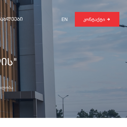
EN
კონტაქტი
იახლეები
ის"
ებლობა